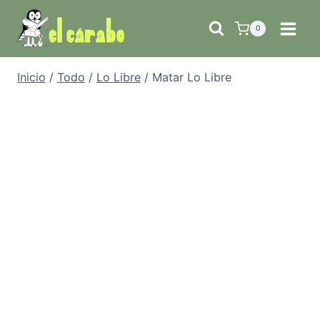
Saltar
al
0
contenido
Inicio
/
Todo
/
Lo Libre
/
Matar Lo Libre