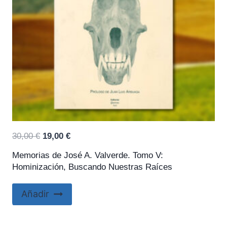
El
El
30,00
€
19,00
€
precio
precio
Memorias de José A. Valverde. Tomo V:
original
actual
Hominización, Buscando Nuestras Raíces
era:
es:
30,00 €.
19,00 €.
Añadir