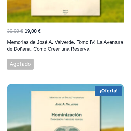
El
El
30,00
€
19,00
€
precio
precio
Memorias de José A. Valverde. Tomo IV: La Aventura
original
actual
de Doñana, Cómo Crear una Reserva
era:
es:
30,00 €.
19,00 €.
Agotado
¡Oferta!