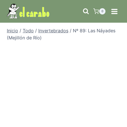
Saltar
al
0
contenido
Inicio
/
Todo
/
Invertebrados
/
Nº 89: Las Náyades
(Mejillón de Río)