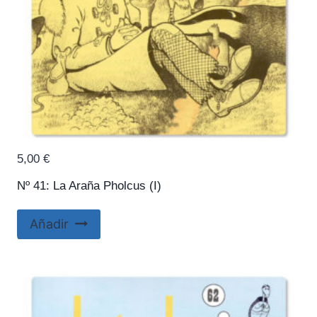
5,00
€
Nº 41: La Araña Pholcus (I)
Añadir