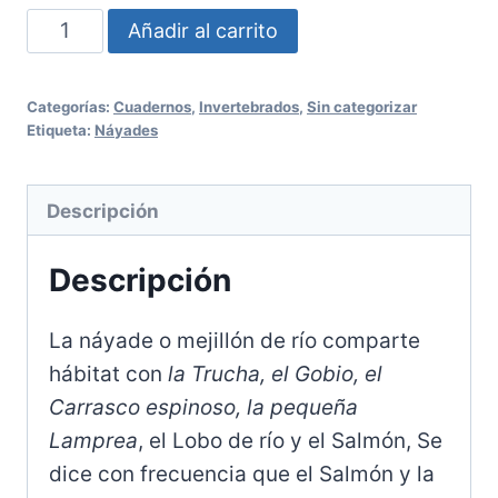
Nº
Añadir al carrito
89:
Las
Categorías:
Cuadernos
,
Invertebrados
,
Sin categorizar
Náyades
Etiqueta:
Náyades
(Mejillón
de
Descripción
Río)
cantidad
Descripción
La náyade o mejillón de río comparte
hábitat con
la Trucha, el Gobio, el
Carrasco espinoso, la pequeña
Lamprea
, el Lobo de río y el Salmón, Se
dice con frecuencia que el Salmón y la