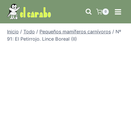
Saltar
al
0
contenido
Inicio
/
Todo
/
Pequeños mamíferos carnívoros
/
Nº
91: El Petirrojo. Lince Boreal (II)