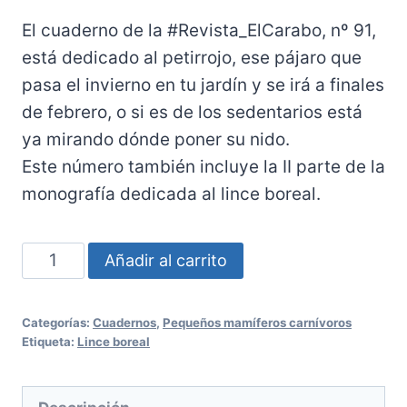
El cuaderno de la #Revista_ElCarabo, nº 91,
está dedicado al petirrojo, ese pájaro que
pasa el invierno en tu jardín y se irá a finales
de febrero, o si es de los sedentarios está
ya mirando dónde poner su nido.
Este número también incluye la II parte de la
monografía dedicada al lince boreal.
Nº
Añadir al carrito
91:
El
Categorías:
Cuadernos
,
Pequeños mamíferos carnívoros
Petirrojo.
Etiqueta:
Lince boreal
Lince
Boreal