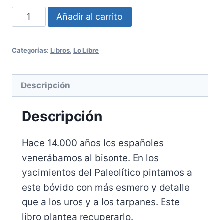
Recuperar
Añadir al carrito
Lo
Libre:
Categorías:
Libros
,
Lo Libre
Bisonte
ibérico
Descripción
cantidad
Descripción
Hace 14.000 años los españoles
venerábamos al bisonte. En los
yacimientos del Paleolítico pintamos a
este bóvido con más esmero y detalle
que a los uros y a los tarpanes. Este
libro plantea recuperarlo.