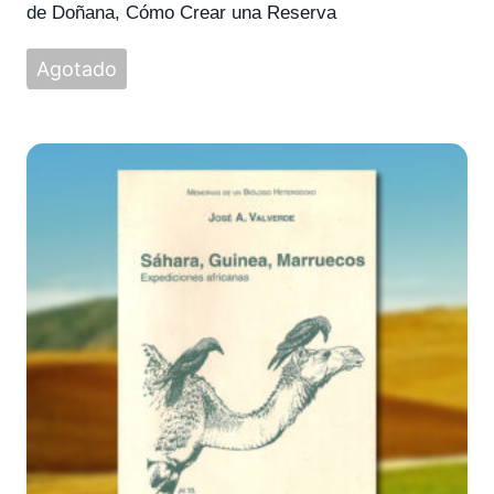
original
actual
de Doñana, Cómo Crear una Reserva
era:
es:
30,00 €.
19,00 €.
Agotado