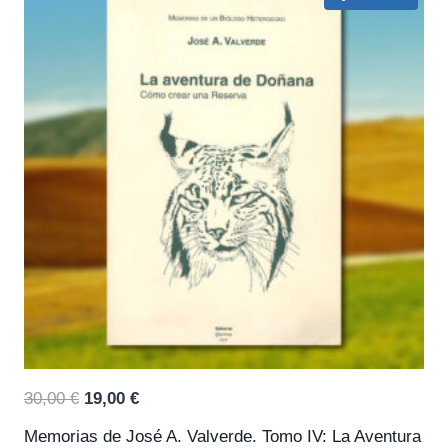
El
El
30,00
€
19,00
€
precio
precio
Memorias de José A. Valverde. Tomo IV: La Aventura