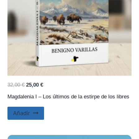
El
El
32,00
€
25,00
€
precio
precio
Magdalenia I – Los últimos de la estirpe de los libres
original
actual
era:
es:
Añadir
32,00 €.
25,00 €.