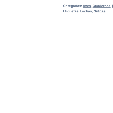
Las
Categorías:
Aves
,
Cuadernos
,
Fochas
Etiquetas:
Fochas
,
Nutrias
cantidad