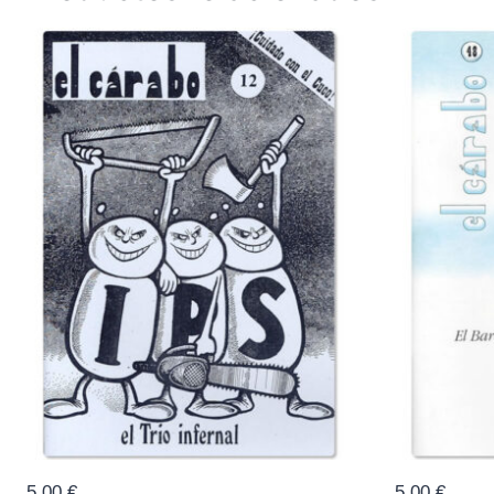
5,00
€
5,00
€