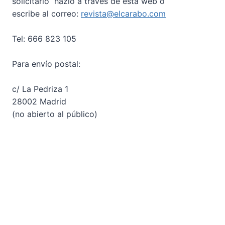
solicitarlo hazlo a través de esta web o
escribe al correo:
revista@elcarabo.com
Tel: 666 823 105
Para envío postal:
c/ La Pedriza 1
28002 Madrid
(no abierto al público)