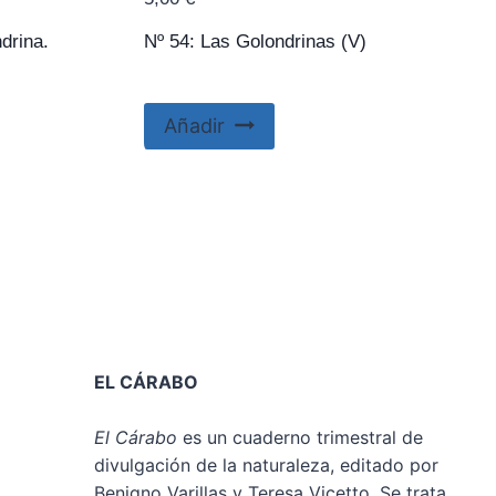
drina.
Nº 54: Las Golondrinas (V)
Añadir
EL CÁRABO
El Cárabo
es un cuaderno trimestral de
divulgación de la naturaleza, editado por
Benigno Varillas y Teresa Vicetto. Se trata