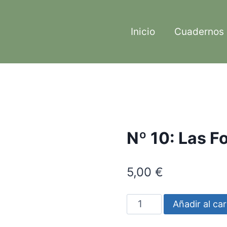
Inicio
Cuadernos
Nº 10: Las F
5,00
€
Nº
Añadir al car
10: