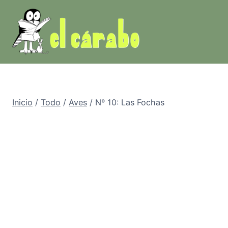
Saltar
al
contenido
Inicio
/
Todo
/
Aves
/
Nº 10: Las Fochas