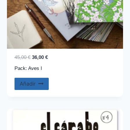
El
El
45,00
€
36,00
€
precio
precio
Pack: Aves I
original
actual
era:
es:
Añadir
45,00 €.
36,00 €.