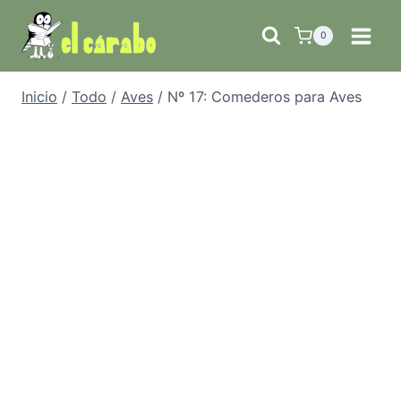
Saltar
al
0
contenido
Inicio
/
Todo
/
Aves
/
Nº 17: Comederos para Aves