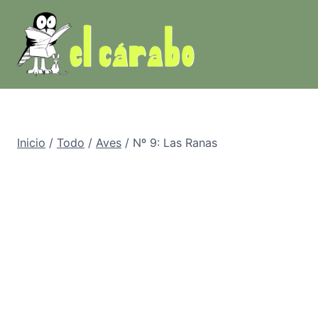
Saltar
al
contenido
Inicio
/
Todo
/
Aves
/
Nº 9: Las Ranas