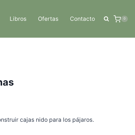
Libros
Ofertas
Contacto
0
nas
struir cajas nido para los pájaros.