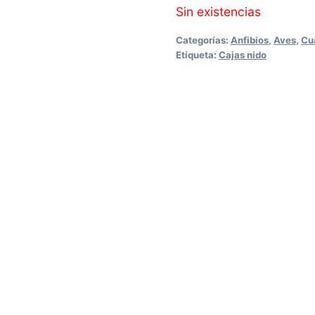
Sin existencias
Categorías:
Anfibios
,
Aves
,
Cu
Etiqueta:
Cajas nido