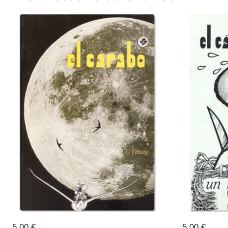
5,00
€
5,00
€