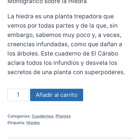
Monográfico sobre la Hiedra
La hiedra es una planta trepadora que
vemos por todas partes y de la que, sin
embargo, sabemos muy poco y, a veces,
creencias infundadas, como que dañan a
los árboles. Este cuaderno de El Cárabo
aclara todos los infundios y desvela los
secretos de una planta con superpoderes.
Nº
Añadir al carrito
94:
La
Categorías:
Cuadernos
,
Plantas
Hiedra
Etiqueta:
Hiedra
cantidad