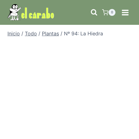
Saltar
al
0
contenido
Inicio
/
Todo
/
Plantas
/
Nº 94: La Hiedra