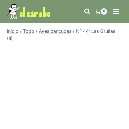
Saltar
al
0
contenido
Inicio
/
Todo
/
Aves zancudas
/
Nº 44: Las Grullas
(II)