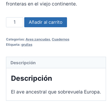
fronteras en el viejo continente.
Nº
Añadir al carrito
44:
Las
Categorías:
Aves zancudas
,
Cuadernos
Grullas
Etiqueta:
grullas
(II)
cantidad
Descripción
Descripción
El ave ancestral que sobrevuela Europa.