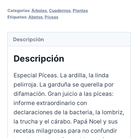
32:
Categorías:
Árboles
,
Cuadernos
,
Plantas
Abetos
Etiquetas:
Abetos
,
Píceas
y
Pinos
Descripción
cantidad
Descripción
Especial Píceas. La ardilla, la linda
pelirroja. La garduña se querella por
difamación. Gran juicio a las píceas:
informe extraordinario con
declaraciones de la bacteria, la lombriz,
la trucha y el cárabo. Papá Noel y sus
recetas milagrosas para no confundir