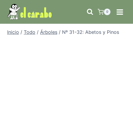
Saltar
al
0
contenido
Inicio
/
Todo
/
Árboles
/
Nº 31-32: Abetos y Pinos